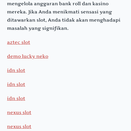
mengelola anggaran bank roll dan kasino
mereka. Jika Anda menikmati sensasi yang
ditawarkan slot, Anda tidak akan menghadapi
masalah yang signifikan.
aztec slot
demo lucky neko
idn slot
idn slot
idn slot
nexus slot
nexus slot