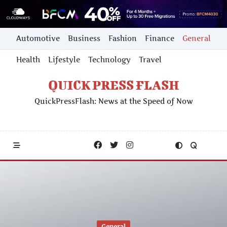
Skip
Automotive
Business
Fashion
Finance
General
to
content
Health
Lifestyle
Technology
Travel
QUICK PRESS FLASH
QuickPressFlash: News at the Speed of Now
General