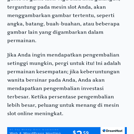
tergantung pada mesin slot Anda, akan
menggambarkan gambar tertentu, seperti
angka, batang, buah-buahan, atau beberapa
gambar lain yang digambarkan dalam
permainan.
Jika Anda ingin mendapatkan pengembalian
setinggi mungkin, pergi untuk itu! Ini adalah
permainan kesempatan; jika keberuntungan
wanita bersinar pada Anda, Anda akan
mendapatkan pengembalian investasi
terbesar. Ketika persentase pengembalian
lebih besar, peluang untuk menang di mesin
slot online meningkat.