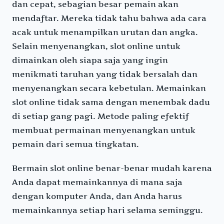
dan cepat, sebagian besar pemain akan
mendaftar. Mereka tidak tahu bahwa ada cara
acak untuk menampilkan urutan dan angka.
Selain menyenangkan, slot online untuk
dimainkan oleh siapa saja yang ingin
menikmati taruhan yang tidak bersalah dan
menyenangkan secara kebetulan. Memainkan
slot online tidak sama dengan menembak dadu
di setiap gang pagi. Metode paling efektif
membuat permainan menyenangkan untuk
pemain dari semua tingkatan.
Bermain slot online benar-benar mudah karena
Anda dapat memainkannya di mana saja
dengan komputer Anda, dan Anda harus
memainkannya setiap hari selama seminggu.