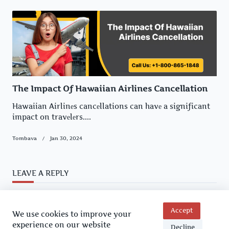
The Impact Of Hawaiian Airlines Cancellation
Hawaiian Airlinеs cancеllations can havе a significant
impact on travеlеrs....
Tombava
Jan 30, 2024
LEAVE A REPLY
You must be
logged in
to post a comment.
Accept
We use cookies to improve your
experience on our website
Decline