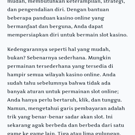
mudah, membutuhkan keterampilan, strategi,
dan pengendalian diri. Dengan bantuan
beberapa panduan kasino online yang
bermanfaat dan berguna, Anda dapat
mempersiapkan diri untuk bermain slot kasino.
Kedengarannya seperti hal yang mudah,
bukan? Sebenarnya sederhana. Mungkin
permainan tersederhana yang tersedia di
hampir semua wilayah kasino online. Anda
sudah tahu sebelumnya bahwa tidak ada
banyak aturan untuk permainan slot online;
Anda hanya perlu bertaruh, klik, dan tunggu.
Namun, mengetahui garis pembayaran adalah
trik yang benar-benar sadar akan slot. Ini
sekarang agak berbeda dan berbeda dari satu
game ke game lain. Tiga atau lima gulungan,